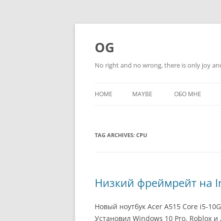
Skip
to
content
OG
No right and no wrong, there is only joy an
HOME
MAYBE
ОБО МНЕ
TAG ARCHIVES:
CPU
Низкий фреймрейт на In
Новый ноутбук Acer А515 Core i5-10G
Установил Windows 10 Pro, Roblox и