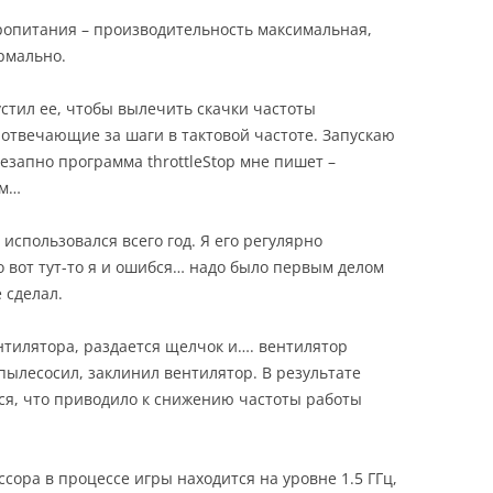
ропитания – производительность максимальная,
рмально.
устил ее, чтобы вылечить скачки частоты
отвечающие за шаги в тактовой частоте. Запускаю
внезапно программа throttleStop мне пишет –
ым…
 использовался всего год. Я его регулярно
о вот тут-то я и ошибся… надо было первым делом
 сделал.
нтилятора, раздается щелчок и…. вентилятор
 пылесосил, заклинил вентилятор. В результате
ся, что приводило к снижению частоты работы
ссора в процессе игры находится на уровне 1.5 ГГц,